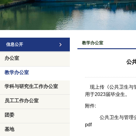
教学办公室
信息公开
办公室
公
教学办公室
学科与研究生工作办公室
现上传《公共卫生与管
用于2023届毕业生。
员工工作办公室
附件:
团委
公共卫生与管理公
pdf
基地