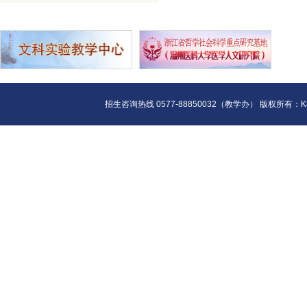
招生咨询热线 0577-88850032（教学办） 版权所