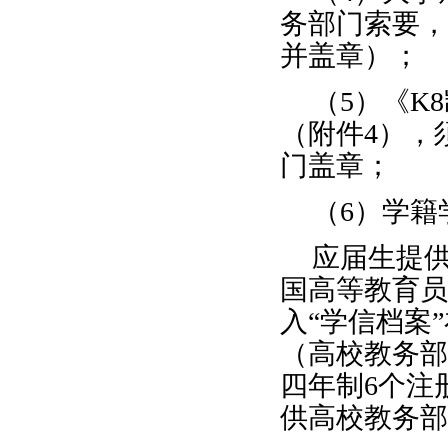
务部门索要，
并盖章）；
（
5
）《K
（附件
4
），
门盖章；
（
6
）学籍
应届生提
国高等教育员
入“学信档案
（高校教务部
四年制
6
个注
供高校教务部