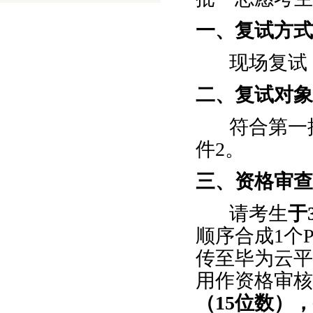
一、复试方式
现场复试
二、复试对象
符合第一
件
2
。
三、资格审查
请考生
于
顺序合成
1
个
传至毕为云平
用作资格审核
（
15
位数），