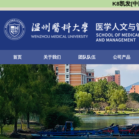
K8凯发(
首页
关于我们
团队队伍
公司产品