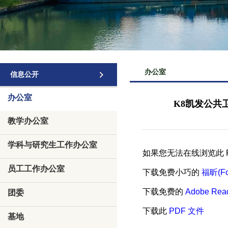
办公室
信息公开
办公室
K8凯发公共
教学办公室
学科与研究生工作办公室
如果您无法在线浏览此 
员工工作办公室
下载免费小巧的
福昕(Fo
下载免费的
Adobe Re
团委
下载此
PDF 文件
基地