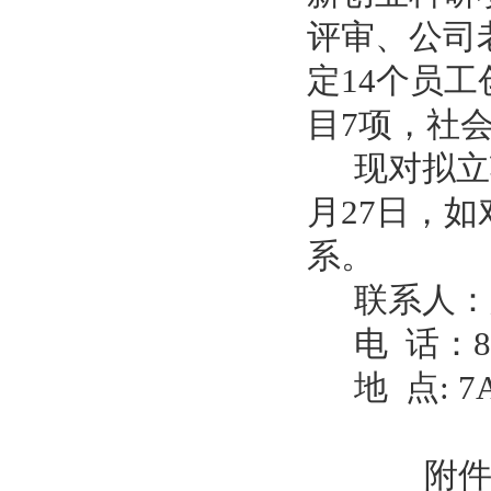
评审、公司
定14个员
目
7
项，社
现对拟立
月
27
日，如
系。
联系人：
电 话：
8
地 点
: 7
附