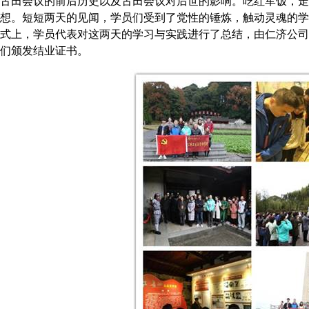
古田会议的前后历史以及古田会议对后世的影响。吃红军饭，走
想。短短两天的见闻，学员们受到了党性的锤炼，触动灵魂的学
式上，学员代表对这两天的学习与实践进行了总结，由仁济公司
们颁发结业证书。