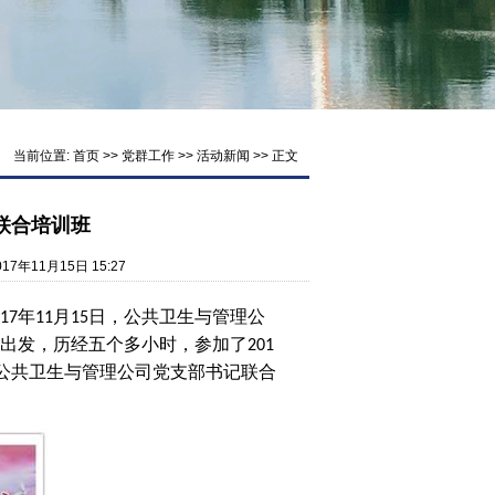
当前位置:
首页
>>
党群工作
>>
活动新闻
>> 正文
联合培训班
17年11月15日 15:27
年
月
日，公共卫生与管理公
17
11
15
出发，历经五个多小时，参加了
201
和公共卫生与管理公司党支部书记联合