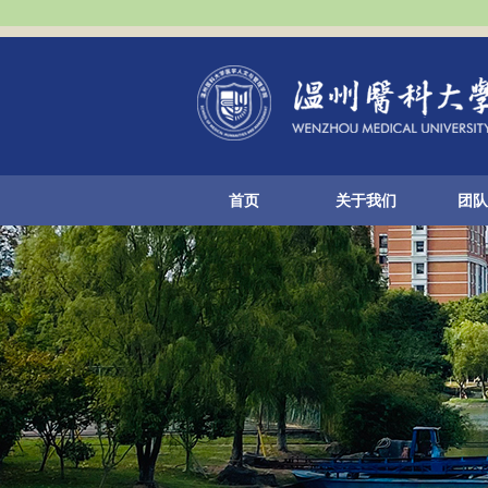
首页
关于我们
团队