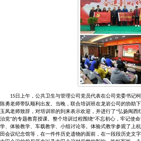
日上午，公共卫生与管理公司党员代表在公司党委书记柯
15
陈勇老师带队顺利出发。当晚，联合培训班在龙岩公司的协助下
玉凤老师致辞，对培训班的到来表示欢迎，并进行了“弘扬闽西
治党”的专题教育授课。整个培训过程围绕“不忘初心，牢记使命
学、体验教学、车载教学、小组讨论等。体验式教学参观了上杭
田会议纪念馆等，在一件件历史遗物的面前，在一段段历史文字