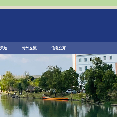
天地
对外交流
信息公开