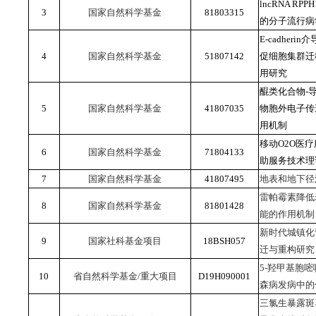
lncRNA R
3
国家自然科学基金
81803315
的分子流行病
E-cadher
4
国家自然科学基金
51807142
促细胞集群迁
用研究
醌类化合物-
5
国家自然科学基金
41807035
物胞外电子传
用机制
移动O2O医
6
国家自然科学基金
71804133
助服务技术理
7
国家自然科学基金
41807495
地表和地下径
雷帕霉素降低
8
国家自然科学基金
81801428
能的作用机制
新时代城镇化
9
国家社科基金项目
18BSH057
迁与重构研究
5-羟甲基胞嘧
10
省自然科学基金/重大项目
D19H090001
森病发病中的
三氯生暴露斑