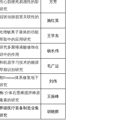
性心肌梗死易感性的影
方芳
研究
冠状动脉损害关联性的
施红英
荧光增敏离子液体的功能
王学东
萃取中的应用研究
研究多聚唾液酸修饰在
杨长伟
碍中的作用
和机器学习技术的糖尿
毛广运
早期识别研究
Fenton体系修复地下
刘伟
研究
酶/介体石墨烯搅拌棒原
王振峰
毒素的研究
界级医疗装备制造业集
胡晓辉
研究