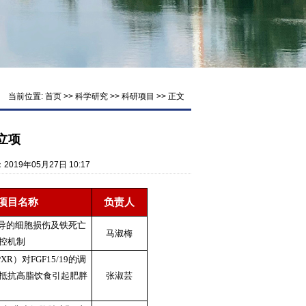
当前位置:
首页
>>
科学研究
>>
科研项目
>> 正文
立项
：2019年05月27日 10:17
项目名称
负责人
诱导的细胞损伤及铁死亡
马淑梅
控机制
R）对FGF15/19的调
抵抗高脂饮食引起肥胖
张淑芸