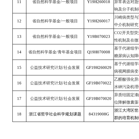
11
省自然科学基金/一般项目
Y19H260018
异常表达对急
响及分子机制
川崎病类型与
12
省自然科学基金/一般项目
Y19H260017
中介机制研究
CO2开关型
13
省自然科学基金/一般项目
Y19B070023
性机制及在微
基于代谢组学
14
省自然科学基金/青年基金项目
Q19H070008
糖尿病认知障
基于代谢组学
15
公益技术研究计划/社会发展
GF19H260029
病视网膜病变
乙醛酸强化异相
16
公益技术研究计划/社会发展
GF19B070022
水砷污染机理
异质结固定漆
17
公益技术研究计划/社会发展
GF19B070020
位降解微囊藻
浙江大湾区世
18
浙江省哲学社会科学规划课题
84319008G
群的培育机制