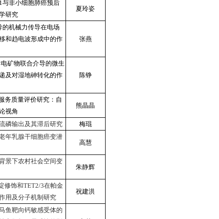
PPH1与非小细胞肺癌预后
夏玲姿
学研究
in介导的机械力传导在电场
移和趋电波形成中的作
张燕
导电矿物联合介导的微生
递及对湿地砷转化的作
陈铮
疗服务质量评价研究：自
熊晶晶
论视角
流磷输出及其滞后研究
梅琨
老年乳腺干细胞癌变潜
高慧
背景下农村社会空间变
朱静辉
啶修饰和TET2/3在帕金
祝建洪
作用及分子机制研究
马鱼靶向钙敏感受体的