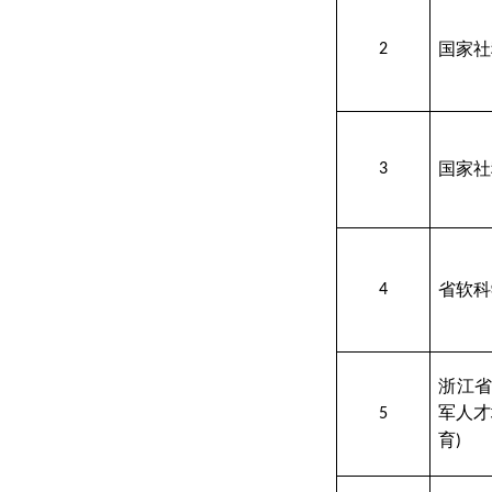
国家社
2
国家社
3
省软科
4
浙江
军人才
5
育
)