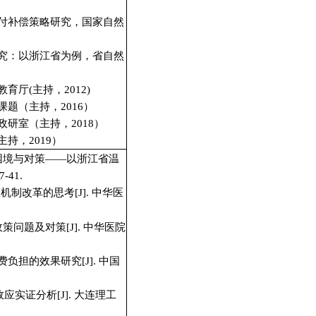
付补偿策略研究，国家自然
究：以浙江省为例，省自然
教育厅(主持，
2012)
课题（主持，2
016
）
政研室（主持，2
018
）
主持，2
019
）
的困境与对策——以浙江省温
-41.
机制改革的思考[J]. 中华医
策问题及对策[J]. 中华医院
负担的效果研究[J]. 中国
效应实证分析[J]. 大连理工