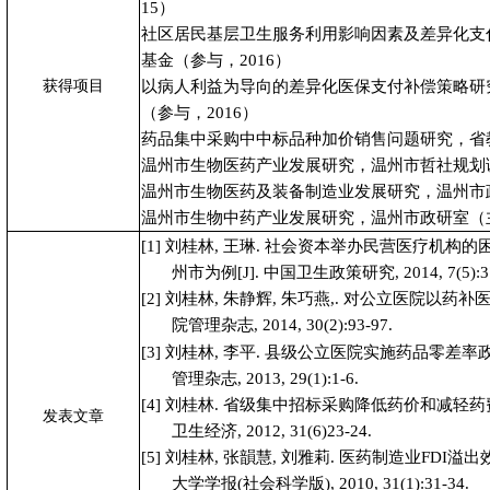
15
）
社区居民基层卫生服务利用影响因素及差异化支
基金（参与，2
016
）
获得项目
以病人利益为导向的差异化医保支付补偿策略研
（参与，2
016
）
药品集中采购中中标品种加价销售问题研究，省
温州市生物医药产业发展研究，温州市哲社规划
温州市生物医药及装备制造业发展研究，温州市
温州市生物中药产业发展研究，温州市政研室（
[1]
刘桂林, 王琳. 社会资本举办民营医疗机构
州市为例[J]. 中国卫生政策研究, 2014, 7(5):37
[2]
刘桂林, 朱静辉, 朱巧燕,. 对公立医院以药补医
院管理杂志, 2014, 30(2):93-97.
[3]
刘桂林, 李平. 县级公立医院实施药品零差率政
管理杂志, 2013, 29(1):1-6.
[4]
刘桂林. 省级集中招标采购降低药价和减轻药费
发表文章
卫生经济, 2012, 31(6)
23-24
.
[5]
刘桂林, 张韻慧, 刘雅莉. 医药制造业FDI溢出
大学学报(社会科学版), 2010, 31(1):31-34.