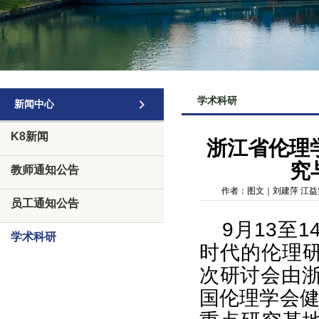
学术科研
新闻中心
K8新闻
浙江省伦理学
究
教师通知公告
作者：图文｜刘建萍 江益
员工通知公告
9月13至
学术科研
时代的伦理
次研讨会由浙
国伦理学会