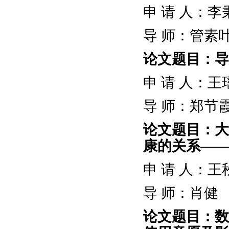
申
请
人：李
导
师：管素
论文题目：导
申
请
人：王
导
师：郑节
论文题目：大
康的关系
——
申
请
人：王
导
师：肖健
论文题目：数