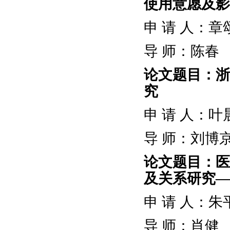
使用意愿及影
申
请
人：章
导
师：陈春
论文题目：
浙
究
申
请
人：叶
导
师：刘博
论文题目：医
及关系研究
—
申
请
人：朱
导
师：肖健