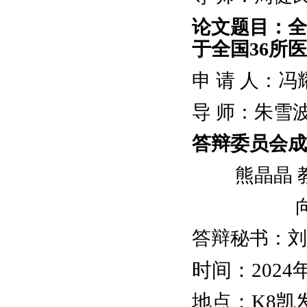
论文题目：全
于全国36所
申
请
人：冯
导
师：朱雪
答辩委员会成
熊晶晶
答辩秘书：刘
时间：
2024
地点
：K8凯