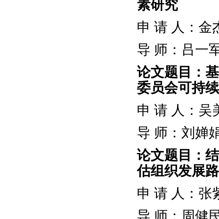
素研究
申
请
人：金
导
师：吕一
论文题目：基
委员会可持续
申
请
人：吴
导
师：刘婵
论文题目：结
估组织发展路
申
请
人：张
导
师：周健