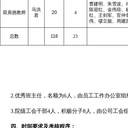
曹建明、朱雪波、
马洪
陈迎红、金伟琼、
双肩挑教师
20
4
君
红、王剑军、官仲
伟、缪立懿、周建
总数
116
23
2.优秀班主任，名额为
6
人，由员工工作办公室组
3.院级工会干部
4
人，积极分子
8
人，由公司工会
四、时间要求及考核程序：