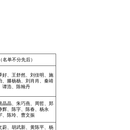
（名单不分先后）
季好、王舒然、刘佳明、施
怡、滕杨杨、刘肖肖、秦靖
、谭浩、陈翰丹
熊晶晶、朱巧燕、周哲、郑
静辉、陈字、陈春、杨永
宇、陈玲、曹文振
文蔚、胡武新、黄陈平、杨