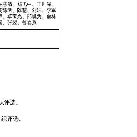
许慧清、郑飞中、王世泽、
杨练武、陈慧、刘洁、李军
章、卓宝光、邵凯隽、俞林
国、张翌、曾春燕
织评选。
组织评选。