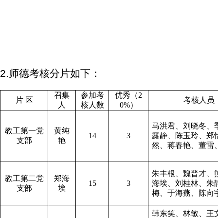
2.师德考核分片如下：
召集
参加考
优秀（
2
片 区
考核人员
人
核人数
0%
）
马洪君、刘晓冬、
教工第一党
黄纯
14
3
露静、陈玉玲、郑
支部
艳
然、蒋春艳、董雷
朱丰根、魏晋才、
教工第二党
郑海
15
3
海埃、刘桂林、朱
支部
埃
梅、于海燕、陈向
韩东笑、林敏、王