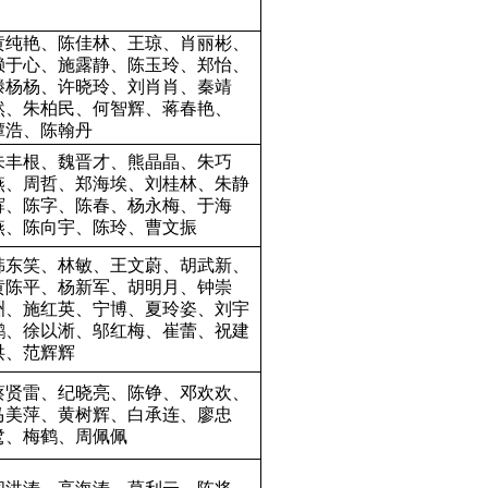
黄纯艳、陈佳林、王琼、肖丽彬、
赖于心、施露静、陈玉玲、郑怡、
滕杨杨、许晓玲、刘肖肖、秦靖
然、朱柏民、何智辉、蒋春艳、
谭浩、陈翰丹
朱丰根、魏晋才、熊晶晶、朱巧
燕、周哲、郑海埃、刘桂林、朱静
辉、陈字、陈春、杨永梅、于海
燕、陈向宇、陈玲、曹文振
韩东笑、林敏、王文蔚、胡武新、
黄陈平、杨新军、胡明月、钟崇
洲、施红英、宁博、夏玲姿、刘宇
鹏、徐以淅、邬红梅、崔蕾、祝建
洪、范辉辉
蔡贤雷、纪晓亮、陈铮、邓欢欢、
马美萍、黄树辉、白承连、廖忠
鹭、梅鹤、周佩佩