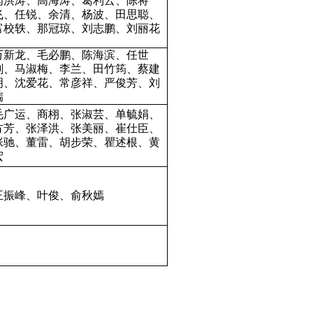
闫洪涛、高海涛、葛利云、陈将
飞、任锐、余清、杨波、田思聪、
富校轶、那冠琼、刘志鹏、刘丽花
万新龙、毛必鹏、陈海滨、任世
刚、马淑梅、李兰、田竹筠、蔡建
明、沈爱花、常彦祥、严俊芳、刘
瑞
毛广运、商栩、张淑芸、单毓娟、
方芳、张泽洪、张美丽、崔仕臣、
张驰、董雷、胡步荣、瞿述根、黄
宏
王振峰、叶俊、俞秋嫣