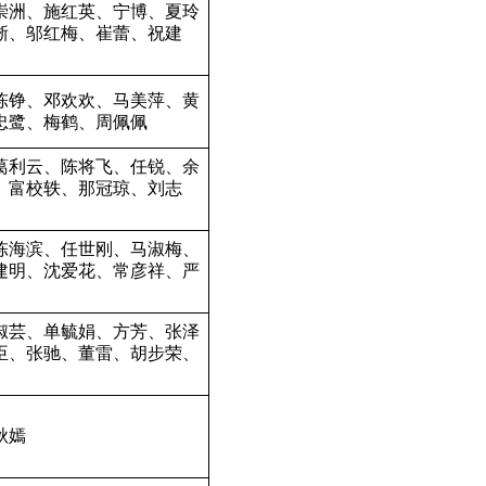
崇洲、施红英、宁博、夏玲
淅、邬红梅、崔蕾、祝建
陈铮、邓欢欢、马美萍、黄
忠鹭、梅鹤、周佩佩
葛利云、陈将飞、任锐、余
、富校轶、那冠琼、刘志
陈海滨、任世刚、马淑梅、
建明、沈爱花、常彦祥、严
淑芸、单毓娟、方芳、张泽
臣、张驰、董雷、胡步荣、
秋嫣