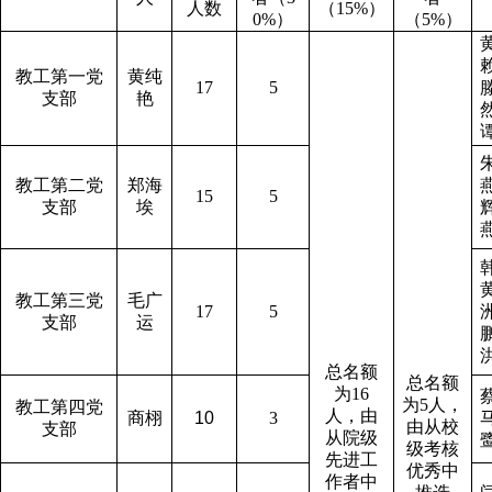
人数
（
15%
）
0%
）
（
5%
）
教工第一党
黄纯
17
5
支部
艳
教工第二党
郑海
15
5
支部
埃
教工第三党
毛广
17
5
支部
运
总名额
总名额
为
16
为
5
人，
教工第四党
人，由
商栩
10
3
由从校
支部
从院级
级考核
先进工
优秀中
作者中