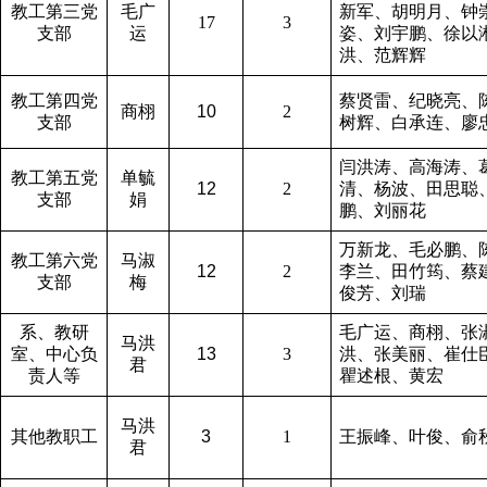
教工第三党
毛广
新军、胡明月、钟
17
3
支部
运
姿、刘宇鹏、徐以
洪、范辉辉
教工第四党
蔡贤雷、纪晓亮、
商栩
10
2
支部
树辉、白承连、廖
闫洪涛、高海涛、
教工第五党
单毓
12
2
清、杨波、田思聪
支部
娟
鹏、刘丽花
万新龙、毛必鹏、
教工第六党
马淑
12
2
李兰、田竹筠、蔡
支部
梅
俊芳、刘瑞
系、教研
毛广运、商栩、张
马洪
室、中心负
13
3
洪、张美丽、崔仕
君
责人等
瞿述根、黄宏
马洪
其他教职工
3
1
王振峰、叶俊、俞
君