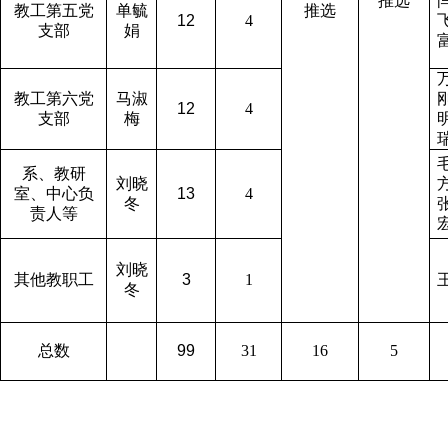
推选
教工第五党
单毓
推选
12
4
支部
娟
教工第六党
马淑
12
4
支部
梅
系、教研
刘晓
室、中心负
13
4
冬
责人等
刘晓
其他教职工
3
1
冬
总数
99
31
16
5