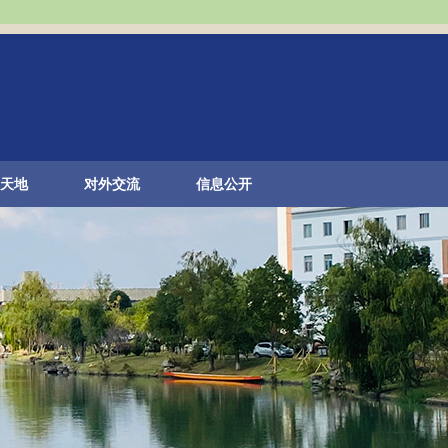
天地
对外交流
信息公开