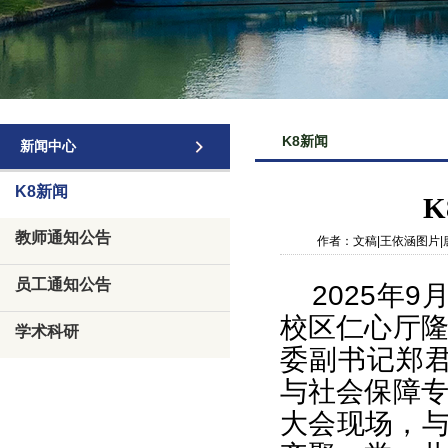
K8新闻
新闻中心
K8新闻
K
教师通知公告
作者：文稿|王依涵图片|
员工通知公告
2025年
校区仁心厅
学术科研
委副书记郑君
与社会保障
大会现场，与