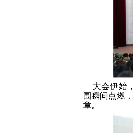
大会伊始
围瞬间点燃
章。