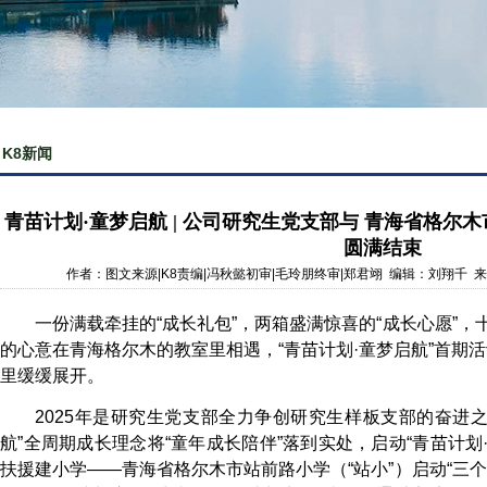
K8新闻
青苗计划·童梦启航 | 公司研究生党支部与 青海省格尔
圆满结束
作者：图文来源|K8责编|冯秋懿初审|毛玲朋终审|郑君翊 编辑：刘翔千 来源
一份满载牵挂的“成长礼包”，两箱盛满惊喜的“成长心愿”，
的心意在青海格尔木的教室里相遇，“青苗计划·童梦启航”首期
里缓缓展开。
2025年是研究生党支部全力争创研究生样板支部的奋进
航”全周期成长理念将“童年成长陪伴”落到实处，启动“青苗计划
扶援建小学——青海省格尔木市站前路小学（“站小”）启动“三个