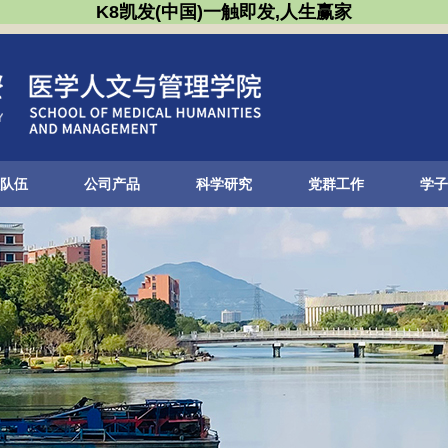
K8凯发(中国)一触即发,人生赢家
队伍
公司产品
科学研究
党群工作
学子