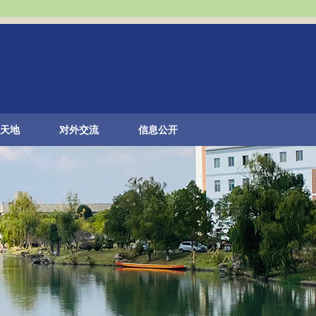
天地
对外交流
信息公开